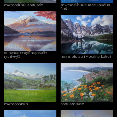
ภาพวาดสีน้ำมันรถสปอร์ต
ภาพวาดสีน้ำมันทะเลสาบเซนต์มอ
ริตซ์
ทะเลสาบคาวากุจิโกะจุดชมวิว
ภูเขาไฟฟูจิ
ทะเลสาบโมเรน (Moraine Lake)
ภาพวาดวิวภูเขา
วิวทะเลชายหาด