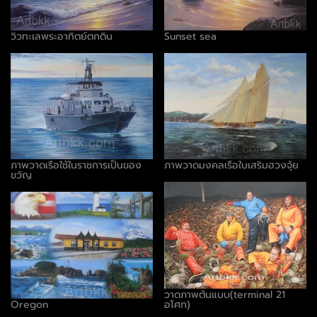
วิวทะเลพระอาทิตย์ตกดิน
Sunset sea
ภาพวาดเรือใช้ในราชการเป็นของ
ภาพวาดมงคลเรือใบเสริมฮวงจุ้ย
ขวัญ
วาดภาพต้นแบบ(terminal 21
Oregon
อโศก)