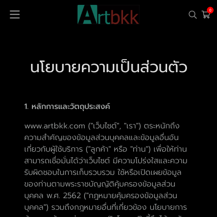
0
นโยบายความเป็นส่วนตัว
1. หลักการและวัตถุประสงค์
www.artbkk.com ("เว็บไซต์", "เรา") ตระหนักถึง
ความสำคัญของข้อมูลส่วนบุคคลและข้อมูลอื่นอัน
เกี่ยวกับผู้ใช้บริการ ("ลูกค้า" หรือ "ท่าน") เพื่อให้ท่าน
สามารถเชื่อมั่นได้ว่าเว็บไซต์ มีความโปร่งใสและความ
รับผิดชอบในการเก็บรวบรวม ใช้หรือเปิดเผยข้อมูล
ของท่านตามพระราชบัญญัติคุ้มครองข้อมูลส่วน
บุคคล พ.ศ. 2562 ("กฎหมายคุ้มครองข้อมูลส่วน
บุคคล") รวมถึงกฎหมายอื่นที่เกี่ยวข้อง นโยบายการ