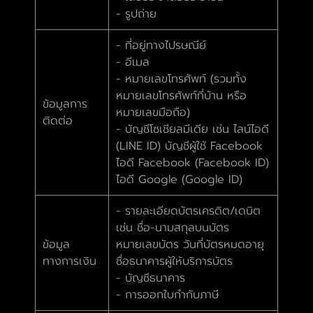
- รูปถ่าย
- ที่อยู่ทางไปรษณีย์
- อีเมล
- หมายเลขโทรศัพท์ (รวมทั้ง
หมายเลขโทรศัพท์ที่บ้าน หรือ
ข้อมูลการ
หมายเลขมือถือ)
ติดต่อ
- บัญชีโซเชียลมีเดีย เช่น ไลน์ไอดี
(LINE ID) บัญชีผู้ใช้ Facebook
ไอดี Facebook (Facebook ID)
ไอดี Google (Google ID)
- รายละเอียดบัตรเครดิต/เดบิต
เช่น ชื่อ-นามสกุลบนบัตร
ข้อมูล
หมายเลขบัตร วันที่บัตรหมดอายุ
ทางการเงิน
ชื่อธนาคารผู้ให้บริการบัตร
- บัญชีธนาคาร
- การออกใบกำกับภาษี