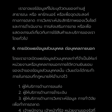
เราอาจแชร์ข้อมูลที่ไม่ระบุตัวตนของท่านสู่
สาธารณะ หรือ พาร์ทเนอร์ หรือเพื่อจุดประสงค์
ทางการตลาด การวิเคราะห์ประสิทธิภาพของเว็บไซต์
และการดำเนินงาน การส่งเสริมการขาย หรือเพื่อ
แสดงเทรนด์เกี่ยวกับการใช้สินค้าและบริการของเรา
โดยทั่วไป
6. การเปิดเผยข้อมูลส่วนบุคคล ต่อบุคคลภายนอก
โดยเราอาจเปิดเผยข้อมูลส่วนบุคคลเท่าที่จำเป็นให้แก่
หน่วยงานหรือบุคคลภายนอกภายใต้ความยินยอม
ของเจ้าของข้อมูลส่วนบุคคลนั้น เว้นแต่จะได้กระทำ
ภายในกรอบที่กฎหมายให้อำนาจไว้
1. ผู้ให้บริการด้านการขนส่ง
2. ผู้ให้บริการด้านการชำระเงิน
3. ผู้ให้บริการด้านการวิเคราะห์ข้อมูล การทำวิจัย
เพื่อทำการตลาด
4. เจ้าพนักงาน เจ้าหน้าที่รัฐ หน่วยงานของรัฐที่