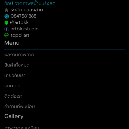
ท็อป วาดภาพสีน้ำมันรังสิต
รังสิต คลองสาม
0847581888
@artbkk
artbkkstudio
topoilart
Menu
ผลงานภาพวาด
สินค้าทั้งหมด
เกี่ยวกับเรา
บทความ
ติดต่อเรา
คำถามที่พบบ่อย
Gallery
ภาพวาดคนเหมือน