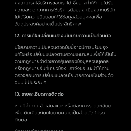
คงสามารถใช้บริการของเราได้ ซึ่งอาจทำให้ท่านได้รับ
ความสะดวกจากการใช้บริการน้อยลง เนื่องจากบริษัท
ไม่ได้รับความยินยอมให้ใช้ข้อมูลส่วนบุคคลเพื่อ
วัตถุประสงค์อย่างเต็มประสิทธิภาพ
12. การแก้ไขเปลี่ยนแปลงนโยบายความเป็นส่วนตัว
นโยบายความเป็นส่วนตัวฉบับนี้อาจมีการปรับปรุง
แก้ไขหรือเปลี่ยนแปลงตามความเหมาะสมเพื่อให้เป็นไป
ตามกฎหมายว่าด้วยการคุ้มครองข้อมูลส่วนบุคคล
หรือกฎหมายอื่นที่เกี่ยวข้อง เราจึงขอแนะนำให้ท่าน
ตรวจสอบการเปลี่ยนแปลงนโยบายความเป็นส่วนตัว
ฉบับนี้เป็นระยะ ๆ
13. รายละเอียดการติดต่อ
หากมีคำถาม ข้อเสนอแนะ หรือต้องการรายละเอียด
เพิ่มเติมเกี่ยวกับนโยบายความเป็นส่วนตัว โปรด
ติดต่อ