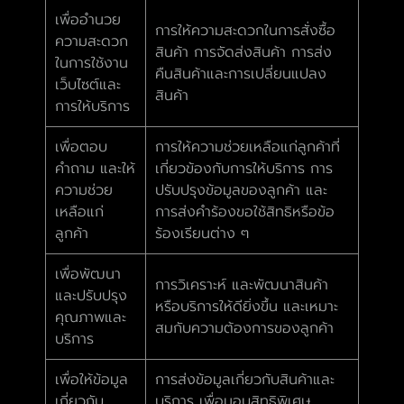
เพื่ออำนวย
การให้ความสะดวกในการสั่งซื้อ
ความสะดวก
สินค้า การจัดส่งสินค้า การส่ง
ในการใช้งาน
คืนสินค้าและการเปลี่ยนแปลง
เว็บไซต์และ
สินค้า
การให้บริการ
เพื่อตอบ
การให้ความช่วยเหลือแก่ลูกค้าที่
คำถาม และให้
เกี่ยวข้องกับการให้บริการ การ
ความช่วย
ปรับปรุงข้อมูลของลูกค้า และ
เหลือแก่
การส่งคำร้องขอใช้สิทธิหรือข้อ
ลูกค้า
ร้องเรียนต่าง ๆ
เพื่อพัฒนา
การวิเคราะห์ และพัฒนาสินค้า
และปรับปรุง
หรือบริการให้ดียิ่งขึ้น และเหมาะ
คุณภาพและ
สมกับความต้องการของลูกค้า
บริการ
เพื่อให้ข้อมูล
การส่งข้อมูลเกี่ยวกับสินค้าและ
เกี่ยวกับ
บริการ เพื่อมอบสิทธิพิเศษ