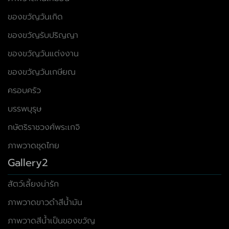
ของขวัญวันเกิด
ของขวัญรับปริญญา
ของขวัญวันแต่งงาน
ของขวัญวันเกษียณ
ครอบครัว
บรรพบุรุษ
กษัตริราชวงศ์พระเกจิ
ภาพวาดชุดไทย
Gallery2
สัตว์เลี้ยงน่ารัก
ภาพวาดขาวดำสีน้ำมัน
ภาพวาดสีน้ำเป็นของขวัญ