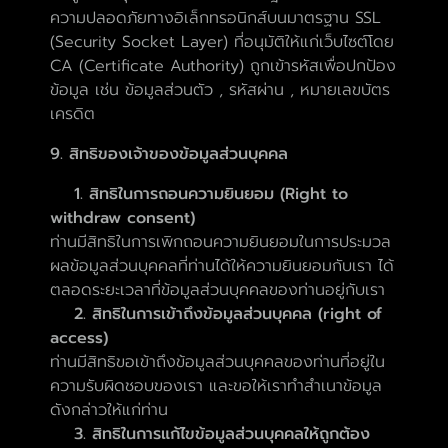
ความปลอดภัยทางอิเล็กทรอนิกส์บนมาตรฐาน SSL
(Security Socket Layer) ที่อนุมัติให้แก่เว็บไซต์โดย
CA (Certificate Authority) ถูกเข้ารหัสเพื่อปกป้อง
ข้อมูล เช่น ข้อมูลส่วนตัว , รหัสผ่าน , หมายเลขบัตร
เครดิต
9. สิทธิของเจ้าของข้อมูลส่วนบุคคล
1. สิทธิในการถอนความยินยอม (Right to
withdraw consent)
ท่านมีสิทธิในการเพิกถอนความยินยอมในการประมวล
ผลข้อมูลส่วนบุคคลที่ท่านได้ให้ความยินยอมกับเรา ได้
ตลอดระยะเวลาที่ข้อมูลส่วนบุคคลของท่านอยู่กับเรา
2. สิทธิในการเข้าถึงข้อมูลส่วนบุคคล (right of
access)
ท่านมีสิทธิขอเข้าถึงข้อมูลส่วนบุคคลของท่านที่อยู่ใน
ความรับผิดชอบของเรา และขอให้เราทำสำเนาข้อมูล
ดังกล่าวให้แก่ท่าน
3. สิทธิในการแก้ไขข้อมูลส่วนบุคคลให้ถูกต้อง