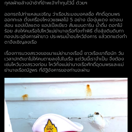
กุศลฝ่ายล้างป่าช้าที่ข้าพเจ้าทำทุนไว้นี้ ด้วยฯ
ออกรถไปท่าแหลมเจริญ ว่าเรือประมงมงคลชื่อ ศักดิ์อุดมพร
ออกทะเล ตั้งเครื่องโหงวแซผลไม้ 5 อย่าง มีองุ่นแดง แตงเม
ล่อน แอปเปิ้ลแดง แอปเปิ้ลเขียว ส้มแมนดาริน น้ำดื่ม ดอกไม้
ร้อย ส่งให้คนเรือไปไหว้แม่ย่านางเรือที่จะทำพิธี ตั้งลุ้งดินดิบทา
ทองประจุอังคารผ้าขาว ประพรมน้ำอบไหว้อังคาร แล้วตกแต่งทำ
ดาจึงเชิญลงเรือ
เรื่องการบวงสรวงขอขมาแม่ย่านางเรือนี้ ชาวเรือเขาถือนัก วัน
เวลาปกติเขาไม่ให้คนตายลงไปในเรือ แต่วันนี้เราจำเป็น จึงต้อง
เซ่นไหว้บวงสรวงก่อน ไหว้ทั้งแม่ย่านางเรือศักดิ์อุดมพรและแม่
ย่านางเรือณัฐพร ที่อัฐิอังคารของท่านจะผ่าน