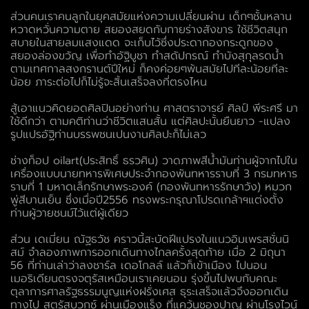
ส่วนคนเราคนลูกในยุคสมัยแห่งความเปลี่ยนผ่าน เด็กๆชั้นหลาน
หวาดหวั่นความตาย สยองสยดกับกายร่างสังขาร ใช้ชีวิตสนุก
สบายในสายลมแสงแดด จะเก็บไว้ซึ่งประดากองกระดูกของ
สยองล่องขวัญ เพื่อทำอัฐิบูชา ทำสดัปกรณ์ ทำบังสุกุลรดน้ำ
ตามเทศกาลสงกรานต์ปีใหม่ ก็คงค่อยๆพ้นสมัยไปทีละน้อยทีละ
น้อย ภาระต่อไปก็ไม่รู้จะสิ้นเสร็จลงที่ตรงไหน
สู้เอาแนวคิดยอดศิลปินอย่างท่าน ศาสตราจารย์ ศิลป์ พีระศรี มา
ใช้ดีกว่า ตามคติท่านว่าชีวิตแสนสั้น แต่ศิลปะนั้นยืนยาว -แปลง
รูปแปรอัฐิท่านบรรพชนเปนงานศิลปะก็ไม่เลว
ช่างท็อป oilart(ประสิทธิ์ ธรวศิน)
วาดภาพสีน้ำมันท่านผู้จากไปใน
เครื่องแบบนายทหารพิเศษประจำกองพันทหารราบที่ 3 กรมทหาร
ราบที่ 1 มหาดเล็กรักษาพระองค์ (กองพันทหารรักษาวัง) หมวก
พู่สีบานเย็น ซึ่งเมื่อปี2556 ทรงพระกรุณาโปรดเกล้าฯแต่งตั้ง
ท่านผู้วายชนม์ไว้แต่ผู้เดียว
ส่วน เดเมี่ยน ณัฐธวัช คราวนี้สะบัดฝีแปรงในแนวอิมเพรสชั่นนิ
สม์ จำลองภาพการออกเดินทางไกลครั้งสุดท้าย เมื่อ 2 มิถุนา
56 ที่ท่านเล่าว่าลงชาร์ล เดอโกลล์ แล้วก็เข้าเมือง ไปนอน
เมอริเดียนตรงจตุรัสเหมือนเราเคยนอน รุ่งขึ้นไปพบกับคณะ
ตุลาการศาลรัฐธรรมนูญแห่งฝรั่งเศส ธุระเสร็จแล้วจึงออกเดิน
ทางไป สตรัสบวกซ์ ผ่านเมืองแร็ง ที่แคว้นชองปาญ ผ่านโรงไวน์