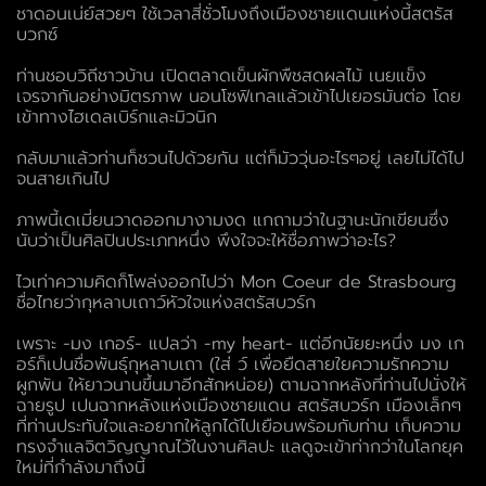
ชาดอนเน่ย์สวยๆ ใช้เวลาสี่ชั่วโมงถึงเมืองชายแดนแห่งนี้สตรัส
บวกซ์
ท่านชอบวิถีชาวบ้าน เปิดตลาดเข็นผักพืชสดผลไม้ เนยแข็ง
เจรจากันอย่างมิตรภาพ นอนโซฟิเทลแล้วเข้าไปเยอรมันต่อ โดย
เข้าทางไฮเดลเบิร์กและมิวนิก
กลับมาแล้วท่านก็ชวนไปด้วยกัน แต่ก็มัววุ่นอะไรๆอยู่ เลยไม่ได้ไป
จนสายเกินไป
ภาพนี้เดเมี่ยนวาดออกมางามงด แกถามว่าในฐานะนักเขียนซึ่ง
นับว่าเป็นศิลปินประเภทหนึ่ง พึงใจจะให้ชื่อภาพว่าอะไร?
ไวเท่าความคิดก็โพล่งออกไปว่า Mon Coeur de Strasbourg
ชื่อไทยว่ากุหลาบเถาว์หัวใจแห่งสตรัสบวร์ก
เพราะ -มง เกอร์- แปลว่า -my heart- แต่อีกนัยยะหนึ่ง มง เก
อร์ก็เปนชื่อพันธุ์กุหลาบเถา (ใส่ ว์ เพื่อยืดสายใยความรักความ
ผูกพัน ให้ยาวนานขึ้นมาอีกสักหน่อย) ตามฉากหลังที่ท่านไปนั่งให้
ฉายรูป เปนฉากหลังแห่งเมืองชายแดน สตรัสบวร์ก เมืองเล็กๆ
ที่ท่านประทับใจและอยากให้ลูกได้ไปเยือนพร้อมกับท่าน เก็บความ
ทรงจำแลจิตวิญญาณไว้ในงานศิลปะ แลดูจะเข้าท่ากว่าในโลกยุค
ใหม่ที่กำลังมาถึงนี้