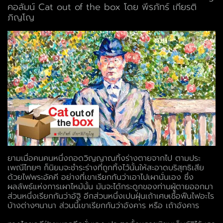
คอลัมน์ Cat out of the box โดย พีรภัทร์ เกียรติ
ภิญโญ
ยามเมื่อคนคนหนึ่งถอดวิญญาณทิ้งร่างตายจากไป ตามประ
เพณีไทยๆ ก็นิยมจะชำระร่างที่ถูกทิ้งไว้นั้นให้สะอาดบริสุทธิเสีย
ด้วยไฟพระอัคคี อย่างที่เขาเรียกกันว่าเอาไปเผานั่นเอง ซึ่ง
ผลลัพธ์แห่งการเผาไหม้นั้น มันจะได้กระดูกของท่านผู้ตายออกมา
ส่วนหนึ่งเรียกกันว่าอัฐิ อีกส่วนหนึ่งเปนฝุ่นเถ้าเศษเชื้อฟืนไฟอะไร
บ้างต่างๆนานา ส่วนนี้เขาเรียกกันว่าอังคาร หรือ เถ้าอังคาร