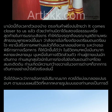
มาบัดนี้ถึงเวลาตัวเองบ้าง ตรงกับคำฝรั่งปนไทยว่า It comes
closer to us แล้ว ด้วยว่าท่านบิดาได้แสดงข้อธรรมะครั้ง
สุดท้ายในการมรณะสังขาร ทำให้ต้องรฤกถึงมรณานุสติตามพระ
สัทธรรมพุทธพจน์ขึ้นมา ว่าสังขารไม่เที่ยงต้องเตรียมตนเตรียม
ใจ ครานี้เสร็จการศพท่านแล้วก็ถึงเวลาลอยอังคาร ระหว่างรอ
พิธีการทางเรือทหาร ก็ให้นึกขึ้นได้ว่า ในชีวิตคนๆหนึ่งมีบทบาท
หลายแง่หลายมุม มุมหนึ่งในทางชีวิตส่วนตัว ท่านผู้ตายเปนนัก
เดินทาง ท่านสนุกสุขใจนักในการท่องไปยังดินแดนต่างๆโดย
สมถะติดดิน ท่านเกิดมีความกว้างขวางในวงการต่างๆก็จากการ
เดินทางอย่างน้ำใสใจจริงเช่นนี้
จึงได้จังหวะว่าการอังคารมีปริมาณมาก ควรได้แบ่งมาลอยเปนร
อบๆ ตามแบบแผนชีวิตที่หลากหลายรูปแบบของท่านคงเป็นการดี