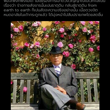
พอจะพึ่งก็พึ่งไม่ได้ ไม่ใช่เรื่องการเอาดวงวิญญาณไปไว้ทะเลเปน
เรื่องว่า ร่างกายสังขารนั้นเปนธาตุดิน กลับสู่ธาตุดิน from
earth to earth ก็เปนสัจจะความจริงอย่างนั้น เมื่อดวงจิต
หมดอาลัยในเถ้ากระดูกแล้ว ได้มุ่งหน้าไปสัมปรายภพโดยสดชื่น