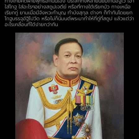
ทางไทยคดีฝ่ายพุทธอีกนั่นเอง ประสกทั้งหลายนิยมเก็บอัฐิไว้ เอา
ใส่โกฐ ใส่อะไรๆอย่างสถูปเจดีย์ หรือที่ทางใต้เรียกบัว ทางเหนือ
เรียกกู่ ยามเมื่อมีจังหวะทำบุญ ทำบังสุกุล ต่างๆ ก็ทำกันโดยยก
โกฐบรรจุอัฐิไปวัด หรือไม่ก็นิมนต์พระมาทำให้ที่กู่ที่สถูป แล้วแต่ว่า
อะไรเคลื่อนที่ได้ง่ายกว่ากัน