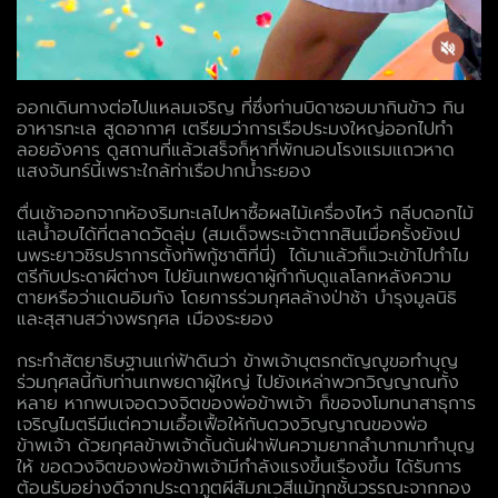
ออกเดินทางต่อไปแหลมเจริญ ที่ซึ่งท่านบิดาชอบมากินข้าว กิน
อาหารทะเล สูดอากาศ เตรียมว่าการเรือประมงใหญ่ออกไปทำ
ลอยอังคาร ดูสถานที่แล้วเสร็จก็หาที่พักนอนโรงแรมแถวหาด
แสงจันทร์นี้เพราะใกล้ท่าเรือปากน้ำระยอง
ตื่นเช้าออกจากห้องริมทะเลไปหาซื้อผลไม้เครื่องไหว้ กลีบดอกไม้
แลน้ำอบได้ที่ตลาดวัดลุ่ม (สมเด็จพระเจ้าตากสินเมื่อครั้งยังเป
นพระยาวชิรปราการตั้งทัพกู้ชาติที่นี่) ได้มาแล้วก็แวะเข้าไปทำไม
ตรีกับประดาผีต่างๆ ไปยันเทพยดาผู้กำกับดูแลโลกหลังความ
ตายหรือว่าแดนอิมกัง โดยการร่วมกุศลล้างป่าช้า บำรุงมูลนิธิ
และสุสานสว่างพรกุศล เมืองระยอง
กระทำสัตยาธิษฐานแก่ฟ้าดินว่า ข้าพเจ้าบุตรกตัญญูขอทำบุญ
ร่วมกุศลนี้กับท่านเทพยดาผู้ใหญ่ ไปยังเหล่าพวกวิญญาณทั้ง
หลาย หากพบเจอดวงจิตของพ่อข้าพเจ้า ก็ขอจงโมทนาสาธุการ
เจริญไมตรีมีแต่ความเอื้อเฟื้อให้กับดวงวิญญาณของพ่อ
ข้าพเจ้า ด้วยกุศลข้าพเจ้าดั้นด้นฝ่าฟันความยากลำบากมาทำบุญ
ให้ ขอดวงจิตของพ่อข้าพเจ้ามีกำลังแรงขึ้นเรืองขึ้น ได้รับการ
ต้อนรับอย่างดีจากประดาภูตผีสัมภเวสีแม้ทุกชั้นวรรณะจากกอง