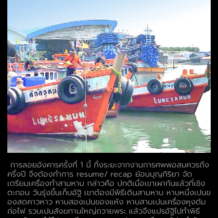
การลอยอังคารครั้งที่ 1 นี้ ทิ้งระยะจากงานการศพพอสมควรถึง
ครึ่งปี จึงต้องทำการ resume/ recap ย้อนบุญกิริยา จัด
เตรียมเครื่องทำสามหาบ กล่าวคือ ปกติเมื่อเขาเผากันแล้วที่เชิง
ตะกอน วันรุ่งขึ้นเก็บอัฐิ เขาต้องมีพิธีเดินสามหาบ หาบหนึ่งเปนข
องสดคาวหาว หาบสองเปนของแห้ง หาบสามเปนเครื่องหุงต้ม
ก่อไฟ รวบเปนสังฆทานใหญ่ถวายพระ แล้วจึงแปรอัฐิไปทำพิธี