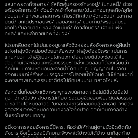
และเทพยดาทั้งหลาย/ ผู้สถิตคุ้มครองรักษาอยู่/ ในทะเลนี้/ ด้วย
เครื่องสักการะนี้/ ด้วยข้าพเจ้าทั้งหลาย/ได้ประกอบกุศลกิจ/อุทิศ
ส่วนบุญ/ แก่พลเอกสถาพร เกียรติภิญโญ/ผู้วายชนม์/ และกาล
บัดนี้/ จักได้ประกอบพิธี/ ลอยอังคาร/ ของท่าน/พร้อมกับขอ
ฝากไว้/ในอภิบาล/ ของเจ้าแม่นที/ ท้าวสีทันดร/ เจ้าแม่แห่ง
ทะเล/ และเหล่าทวยเทพทั้งปวง/
โปรยกลีบดอกไม้เปนของบูชาแล้วจึงหย่อนลุ้งอังคารลงสู่ผืนน้ำ
แต่งฝาลุ้งนิดหน่อยด้วยมาลัยพวง_ฝาลุ้งต้องมีเพราะเปนการ
แทนหมวก เจ้าอัฐิเปนคนใส่หมวก ต้องสมมติสัจจะซ้อนเข้าไป
ส่วนท่านใดจะค่อนแคะเรื่องธรรมชาติสิ่งแวดล้อมก็ต้องเรียนว่า
ลุ้งนั้นเปนภาชนะดินดิบละลายน้ำได้ทันที ภูมิปัญญาคนโบราณ
ออกแบบมาให้สำหรับบรรจุอังคารไปลอยน้ำใช้ดินดิบไม่ใช้ดินเผาที่
จะคงสภาพเกะกะธรรมชาติต่อไปอีกเเสนนาน_ฉลาดไหมล่ะ
จังหวะนั้นก็ขออัญเชิญพระพุทธพจน์ศาสดา ซึ่งไม่มีสิ่งใดยิ่งไป
กว่า ว่า อนิจจัง สังขารไม่เที่ยง ขอดวงจิตของพ่อสดับข้อธรรม
นี้ ขอท่านได้หมดอาลัย ในกองสังขารที่กลับคืนสู่โลกธาตุ จงดวง
จิตอิสระของพ่อหมดความกังวลใจทั้งปวง ออกเดินทางอย่าง
รื่นเริงในธรรมเทอญ
อนึ่งว่าการลอยอังคารนี้มีสาระ คือว่ามิให้ท่านผู้ตายมัวยึดติดกับ
สังขาร ซึ่งเป็นของมีลักษณะพึ่งพาได้บ้างไม่ได้บ้าง นาทีสุดท้าย