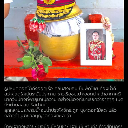
ธูปหมดดอกไต้ก๋งออกเรือ คลื่นสงบลมเย็นพัดโชย ท้องน้ำก็
สว่างสดใสเปนระยับประกาย ชาวเรือชมเปาะออกปากว่าอากาศดี
มากวันนี้ทั้งที่พายุมาเมื่อวาน อย่างนี้เองที่เขาเรียกว่าอากาศ เปิด
ถึงตำบลจอดเรือปากน้ำ
ลูกหลานประพรมน้ำอบน้ำปรุงไหว้กระดูก บูชาดอกไม้สด แล้ว
กล่าวคำบูชาขออนุญาตท้องทะเล ว่า
ข้าพเจ้าทั้งหลาย/ ขอน้อมไหว้บูชา/ เจ้าแม่มหานที/ ท้าวสีทันดร/