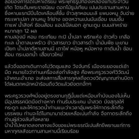
ลอยอังคารได้ไปหาเตรียม พระพุทธรูปทองเหลืองแท้ประจำวัน
เกิด ไตรเต็มพระราชนิยม ดอกไม้ธูปเทียน เปนประธานสามหาบ
ซึ่งหาบแรกมีปิ่นโตเคลือบสี่ชั้น ข้าวสุกหอมมะลิ แพนงหมู จับฉ่าย
กระเพาะปลา ลาบหมู ไก่ย่าง ของหวานเปนมันเชื่อม ขนมชั้น
กาแฟ น้ำสิงห์ ช้อนส้อม แอปเปิ้ลนอก ลูกมะตูม ขนมสาหร่าย
หมากสุก 12 ผล
หาบสองมี หอม กระเทียม กะปิ น้ำปลา พริกแห้ง ข้าวคั่ว เกลือ
ทะเล น้ำตาลมะพร้าว ข้าวสารขาว ข้าวสารดำ น้ำมันพืช มะขาม
เปียก น้ำปลาดีหาบสามมี เตาไฟ หม้อหู หม้อหาง กาต้มน้ำ ช้อน
ส้อม กระบอกน้ำ เสื้อขาวใหม่
แล้วจึงออกเดินทางไปวัดชุมแสง วังจันทร์ เมืองระยองแต่เช้า
มืด หมายใจว่าท่านเครื่องส่งกำลังสูง คือพระครูวรวงศ์วิวัฒน์
เจ้าคณะอำเภอ จะส่งสการสื่อสารกุศลถึงดวงวิญญาณท่านบิดา
ได้ฝนตกหนักหน้าร้อนถึงวัดแล้วยังตกจั้กๆ
พระครูวรวงศ์ฯนั่งอยู่ตรงชานกุฎีนั้นแต่เหมือนกำบังมองไม่เห็น
มีอุปสรรคนิดนึงต่างหาก ท่านรับประเคน นำสวด บังสุกุลให้
กระดูก และให้กรวดน้ำท่านแนะว่าเวลาอุ้มพระให้กาดระลึกถึง
บรรพชน ท่านจะได้โมทนามาช่วยเหลือเปนกำลัง จึงกาดระลึกถึง
ท่านผู้ล่วงลับทั้งหลาย
นำน้ำไปหยาดลงกลางแจ้งขอแม่พระธรณีเปนสักขีพยานแก่การ
มหากุศลสังฆทานสามหาบนี้เรียบร้อย