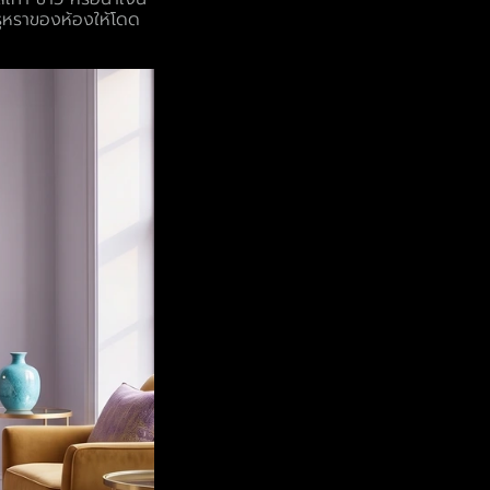
รูหราของห้องให้โดด