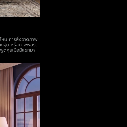
ที่ไหน การสั่งวาดภาพ
ฮวงจุ้ย หรือภาพพอร์ต
้พูดคุยเมื่อมีแขกมา