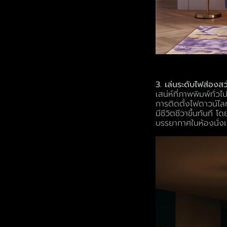
3. เล่นระดับไฟส่องส
เสน่ห์ที่ภาพพิมพ์ทั
การติดตั้งไฟดาวน์ไล
มีชีวิตชีวาขึ้นทันที 
บรรยากาศในห้องนั่งเ