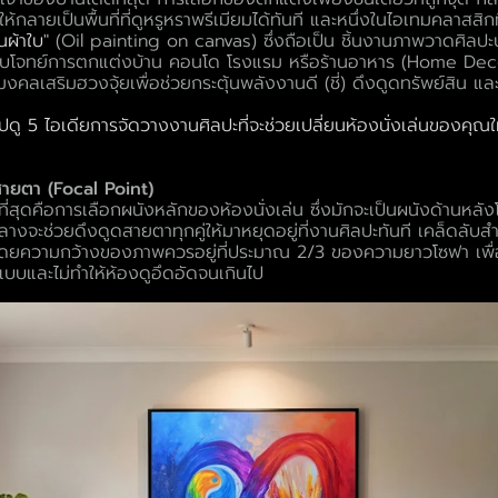
ห้กลายเป็นพื้นที่ที่ดูหรูหราพรีเมียมได้ทันที และหนึ่งในไอเทมคลาสสิกท
นผ้าใบ
" (
Oil painting on canvas
) ซึ่งถือเป็น ชิ้นงานภาพวาดศิล
ตอบโจทย์การตกแต่งบ้าน คอนโด โรงแรม หรือร้านอาหาร (Home Decor
งคลเสริมฮวงจุ้ย
เพื่อช่วยกระตุ้นพลังงานดี (ชี่) ดึงดูดทรัพย์สิน แล
ปดู 5 ไอเดียการจัดวางงานศิลปะที่จะช่วยเปลี่ยนห้องนั่งเล่นของคุณ
ำสายตา (Focal Point)
งที่สุดคือการเลือกผนังหลักของห้องนั่งเล่น ซึ่งมักจะเป็นผนังด้าน
กลางจะช่วยดึงดูดสายตาทุกคู่ให้มาหยุดอยู่ที่งานศิลปะทันที เคล็ดลั
ม โดยความกว้างของภาพควรอยู่ที่ประมาณ 2/3 ของความยาวโซฟา เพื
บบและไม่ทำให้ห้องดูอึดอัดจนเกินไป