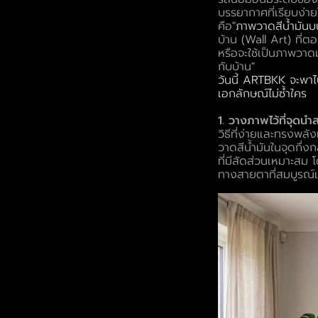
บรรยากาศที่เรียบง่ายใ
คือ"
ภาพวาดสีน้ำมันบ
บ้าน (Wall Art) ที่
หรือจะใช้เป็น
ภาพวาดม
กับบ้าน"
วันนี้ ARTBKK จะพาไ
เอกลักษณ์ไม่ซ้ำใคร
1. วางภาพไว้ที่จุดน
วิธีที่ง่ายและทรงพลั
วาดสีน้ำมันในจุดกึ่ง
ที่มีสัดส่วนเหมาะส
ทางสายตาที่สมบูรณ์แ