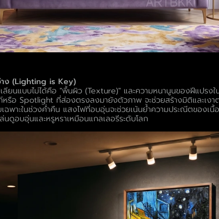
ว่าง (Lighting is Key)
่วไปเลียนแบบไม่ได้คือ "พื้นผิว (Texture)" และความหนานูนของฝีแปรง
ท์หรือ Spotlight ที่ส่องตรงลงมายังตัวภาพ จะช่วยสร้างมิติและเงา
โดยเฉพาะในช่วงค่ำคืน แสงไฟที่อบอุ่นจะช่วยเน้นย้ำความประณีตของเนื้อส
ล่นดูอบอุ่นและหรูหราเหมือนแกลเลอรีระดับโลก