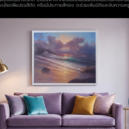
ละเอียดฝีแปรงสีตัด หรือมีประกายสีทอง จะช่วยเพิ่มมิติและขับความห