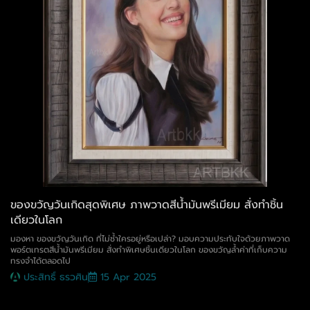
ของขวัญวันเกิดสุดพิเศษ ภาพวาดสีน้ำมันพรีเมียม สั่งทำชิ้น
เดียวในโลก
มองหา ของขวัญวันเกิด ที่ไม่ซ้ำใครอยู่หรือเปล่า? มอบความประทับใจด้วยภาพวาด
พอร์ตเทรตสีน้ำมันพรีเมียม สั่งทำพิเศษชิ้นเดียวในโลก ของขวัญล้ำค่าที่เก็บความ
ทรงจำได้ตลอดไป
ประสิทธิ์ ธรวศิน
15 Apr 2025