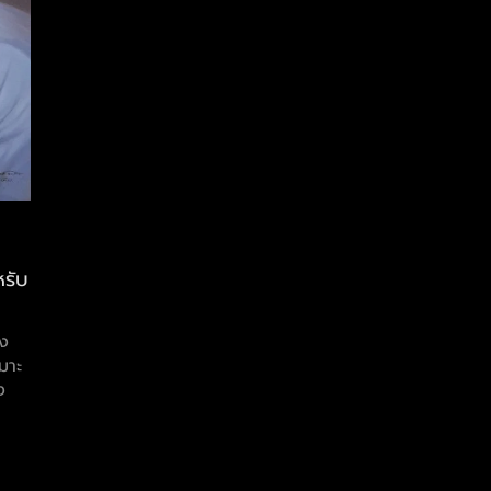
หรับ
ยง
มาะ
ง