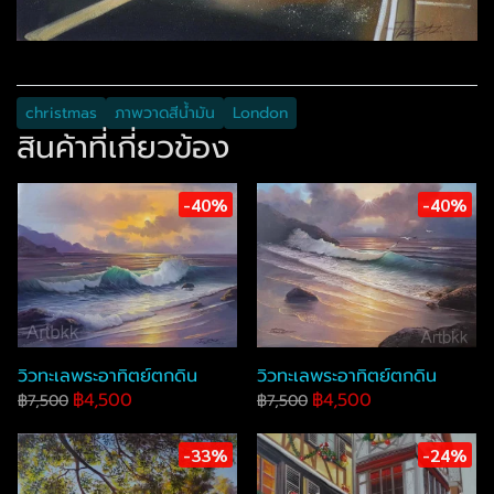
christmas
ภาพวาดสีน้ำมัน
London
สินค้าที่เกี่ยวข้อง
-40%
-40%
วิวทะเลพระอาทิตย์ตกดิน
วิวทะเลพระอาทิตย์ตกดิน
฿4,500
฿4,500
฿7,500
฿7,500
-33%
-24%