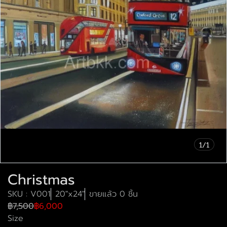
1/1
Christmas
SKU : V001
20"x24"
ขายแล้ว 0 ชิ้น
฿7,500
฿6,000
Size