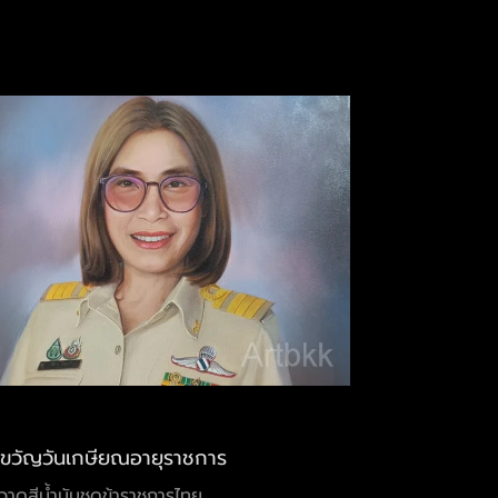
ขวัญวันเกษียณอายุราชการ
าดสีน้ำมันชุดข้าราชการไทย