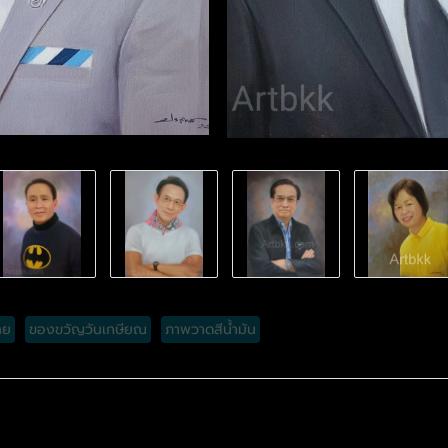
ทย
ของขวัญวันเกษียณ
ภาพวาดสีน้ำมัน