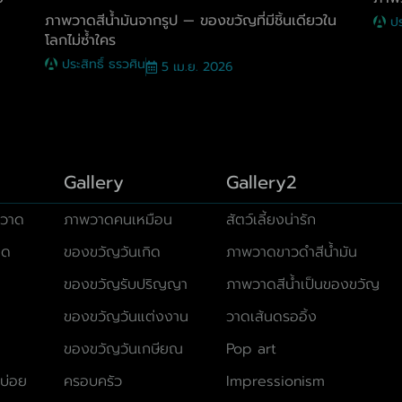
ภาพวาดสีน้ำมันจากรูป — ของขวัญที่มีชิ้นเดียวใน
ปร
โลกไม่ซ้ำใคร
ประสิทธิ์ ธรวศิน
5 เม.ย. 2026
Gallery
Gallery2
วาด
ภาพวาดคนเหมือน
สัตว์เลี้ยงน่ารัก
มด
ของขวัญวันเกิด
ภาพวาดขาวดำสีน้ำมัน
ของขวัญรับปริญญา
ภาพวาดสีน้ำเป็นของขวัญ
ของขวัญวันแต่งงาน
วาดเส้นดรออิ้ง
ของขวัญวันเกษียณ
Pop art
บ่อย
ครอบครัว
Impressionism